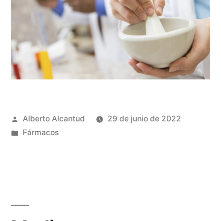
ficha
técnica).»
Publicado
Alberto Alcantud
29 de junio de 2022
por
Publicado
Fármacos
en