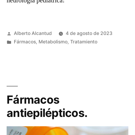
neurología pediátrica:
Publicado
Alberto Alcantud
4 de agosto de 2023
por
Publicado
Fármacos
,
Metabolismo
,
Tratamiento
en
Fármacos
antiepilépticos.