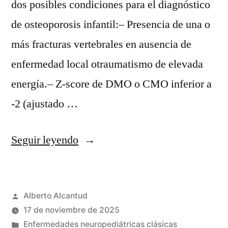
dos posibles condiciones para el diagnóstico
de osteoporosis infantil:– Presencia de una o
más fracturas vertebrales en ausencia de
enfermedad local otraumatismo de elevada
energía.– Z-score de DMO o CMO inferior a
-2 (ajustado …
«Protocolo
Seguir leyendo
de
osteoporosis:»
Publicado
Alberto Alcantud
por
17 de noviembre de 2025
Publicado
Enfermedades neuropediátricas clásicas