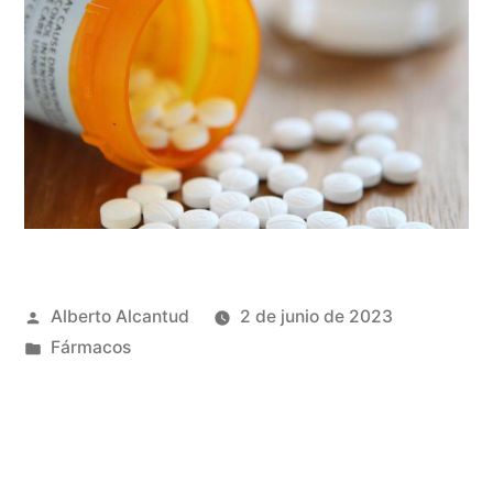
Publicado
Alberto Alcantud
2 de junio de 2023
por
Publicado
Fármacos
en