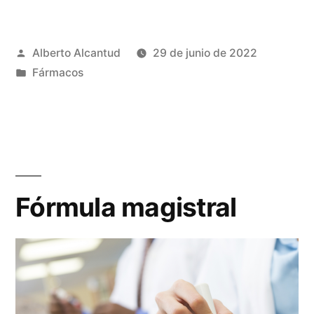
compasivo,
medicación
Publicado
Alberto Alcantud
29 de junio de 2022
extranjera
por
Publicado
Fármacos
y
en
uso
de
fármacos
fuera
Fórmula magistral
de
indicación
(fuera
de