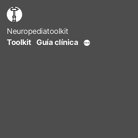
Saltar
al
contenido
Neuropediatoolkit
Toolkit
Guía clínica