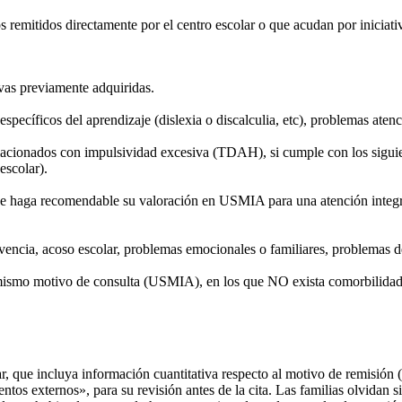
 remitidos directamente por el centro escolar o que acudan por iniciativ
ivas previamente adquiridas.
específicos del aprendizaje (dislexia o discalculia, etc), problemas ate
lacionados con impulsividad excesiva (TDAH), si cumple con los siguien
escolar).
e haga recomendable su valoración en USMIA para una atención integral
vencia, acoso escolar, problemas emocionales o familiares, problemas 
 mismo motivo de consulta (USMIA), en los que NO exista comorbilidad n
r, que incluya información cuantitativa respecto al motivo de remisión
tos externos», para su revisión antes de la cita. Las familias olvidan s