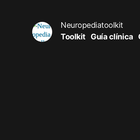
Saltar
al
Neuropediatoolkit
contenido
Toolkit
Guía clínica