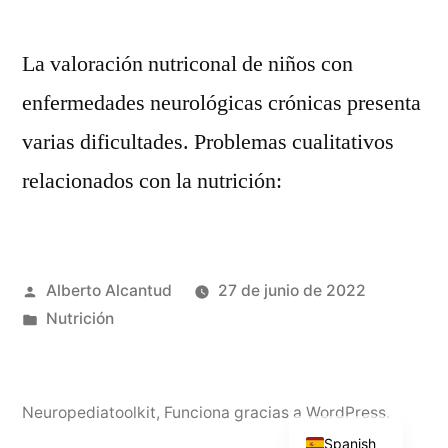
La valoración nutriconal de niños con
enfermedades neurológicas crónicas presenta
varias dificultades. Problemas cualitativos
relacionados con la nutrición:
Publicado
Alberto Alcantud
27 de junio de 2022
por
Publicado
Nutrición
en
English
Neuropediatoolkit
,
Funciona gracias a WordPress.
Spanish