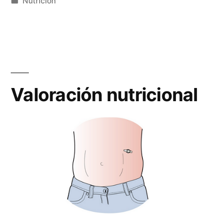
por
Publicado
Nutrición
en
Valoración nutricional