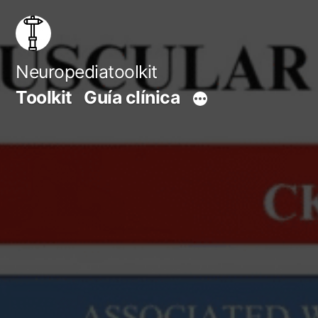
Saltar
al
contenido
Neuropediatoolkit
Toolkit
Guía clínica