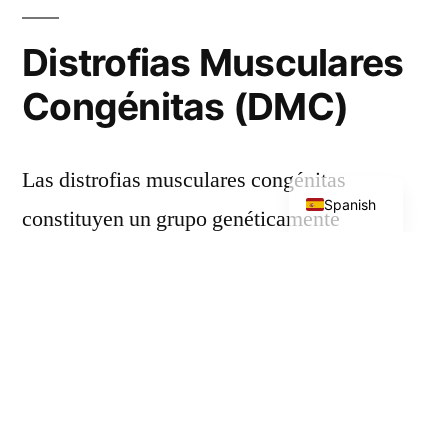
Distrofias Musculares
Congénitas (DMC)
English
Las distrofias musculares congénitas
Spanish
constituyen un grupo genéticamente
heterogéneo de miopatías hereditarias
caracterizadas por debilidad muscular
progresiva y hallazgos distróficos en la
biopsia muscular presentes desde el
nacimiento o la primera infancia.