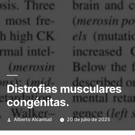
Distrofias musculares
congénitas.
Publicado
Alberto Alcantud
20 de julio de 2025
por