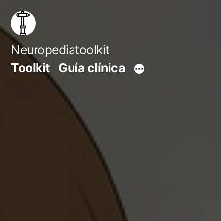
Saltar
al
contenido
Neuropediatoolkit
Toolkit
Guía clínica