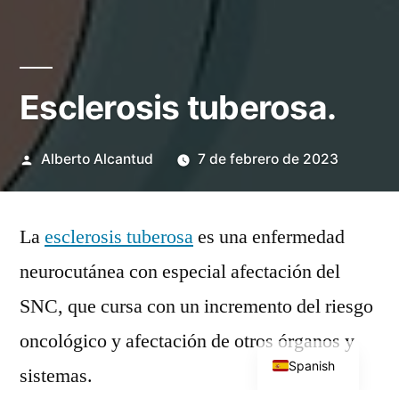
Esclerosis tuberosa.
Publicado
Alberto Alcantud
7 de febrero de 2023
por
La
esclerosis tuberosa
es una enfermedad
neurocutánea con especial afectación del
SNC, que cursa con un incremento del riesgo
English
oncológico y afectación de otros órganos y
Spanish
sistemas.