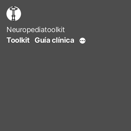
Saltar
al
contenido
Neuropediatoolkit
Toolkit
Guía clínica