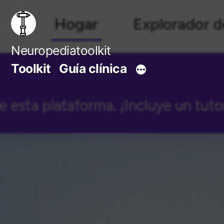
Saltar
al
contenido
Neuropediatoolkit
Toolkit
Guía clínica