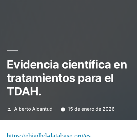
Evidencia científica en
tratamientos para el
TDAH.
Publicado
Alberto Alcantud
15 de enero de 2026
por
https://ebiadhd-database.org/es