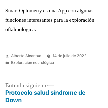
Smart Optometry es una App con algunas
funciones interesantes para la exploración
oftalmológica.
Publicado
Alberto Alcantud
14 de julio de 2022
por
Publicado
Exploración neurológica
en
Entrada
Entrada siguiente
siguiente:
Protocolo salud síndrome de
Navegación
Down