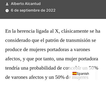
Publicado
Alberto Alcantud
por
6 de septiembre de 2022
En la herencia ligada al X, clásicamente se ha
considerado que el patrón de transmisión se
produce de mujeres portadoras a varones
afectos, y que por tanto, una mujer portadora
English
tendría una probabilidad de concebir un 50%
Spanish
de varones afectos y un 50% de mujeres
portadoras. Sin embargo este supuesto sólo se
cumple en el caso de enfermedades recesivas.