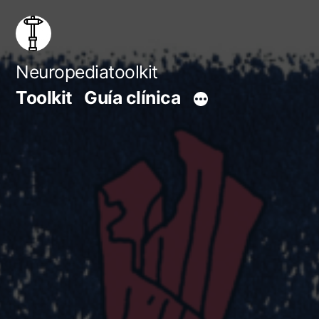
Saltar
al
contenido
Neuropediatoolkit
Toolkit
Guía clínica