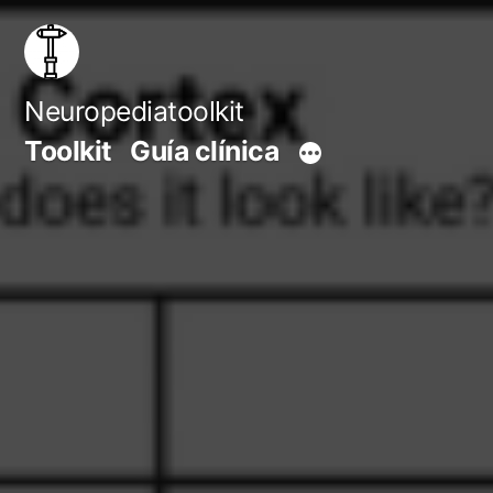
Saltar
al
contenido
Neuropediatoolkit
Toolkit
Guía clínica