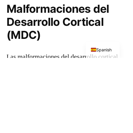
Malformaciones del
Desarrollo Cortical
(MDC)
English
Spanish
Las malformaciones del desarrollo cortical
representan un amplio grupo de anomalías
estructurales del cerebro causadas por la
interrupción de los procesos biológicos de
proliferación celular, migración neuronal u
organización cortical durante la
embriogénesis.