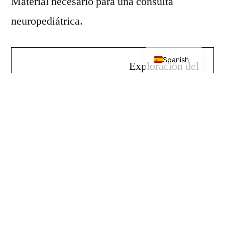
Material necesario para una consulta
neuropediátrica.
English
Spanish
Exploración del
neurodesarrollo.
Exploración
neurológica.
Exploración
antropométrica.