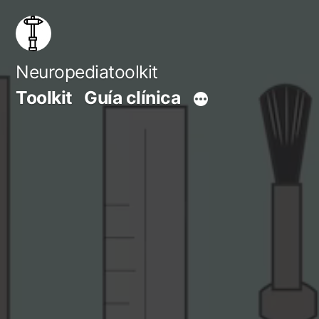
Saltar
al
contenido
Neuropediatoolkit
Toolkit
Guía clínica