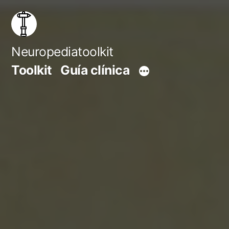
Saltar
al
contenido
Neuropediatoolkit
Toolkit
Guía clínica