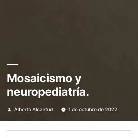
Mosaicismo y
neuropediatría.
Publicado
Alberto Alcantud
1 de octubre de 2022
por