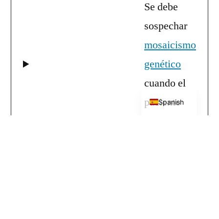
Se debe
sospechar
mosaicismo
genético
cuando el
English
paciente
Spanish
presente:
Mosaicismo
cutáneo y
trastornos