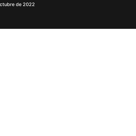
octubre de 2022
gráficos de
 Neuropática
 ayuda a diferenciar la causa subyacente de