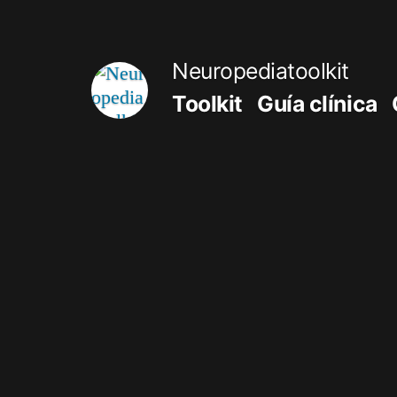
Saltar
al
Neuropediatoolkit
contenido
Toolkit
Guía clínica