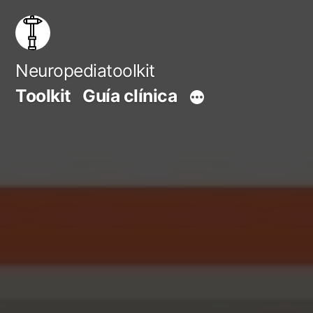
Saltar
al
contenido
Neuropediatoolkit
Toolkit
Guía clínica