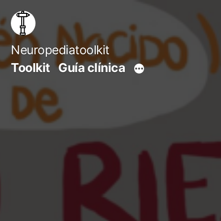
Saltar
al
contenido
Neuropediatoolkit
Toolkit
Guía clínica