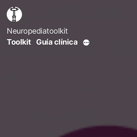
Saltar
al
contenido
Neuropediatoolkit
Toolkit
Guía clínica