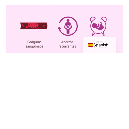
English
Spanish
https://www.reumatologiaclinica.org/es-
recomendaciones-sociedad-espanola-
reumatologia-sobre-articulo-
S1699258X18302559