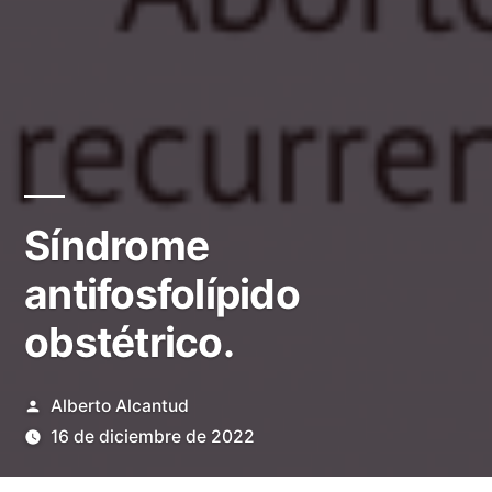
Síndrome
antifosfolípido
obstétrico.
Publicado
Alberto Alcantud
por
16 de diciembre de 2022