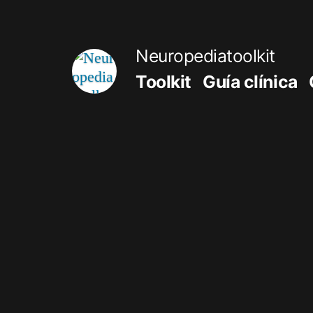
Saltar
al
Neuropediatoolkit
contenido
Toolkit
Guía clínica