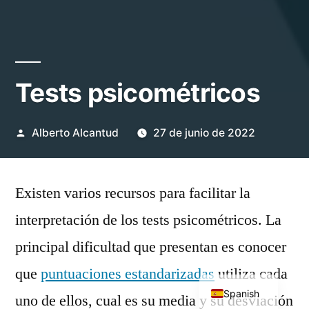
Tests psicométricos
Publicado
Alberto Alcantud
27 de junio de 2022
por
Existen varios recursos para facilitar la
interpretación de los tests psicométricos. La
principal dificultad que presentan es conocer
que
puntuaciones estandarizadas
utiliza cada
English
Spanish
uno de ellos, cual es su media y su desviación