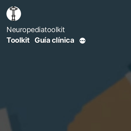
Saltar
al
contenido
Neuropediatoolkit
Toolkit
Guía clínica