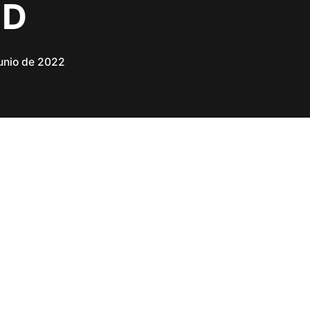
ID
junio de 2022
b y aplicación móvil dirigida a los
 el objetivo de organizar y sistematizar las
ólicas que pueden presentar retraso del
telectual como manifestación clínica, para
 el estudio diagnóstico.