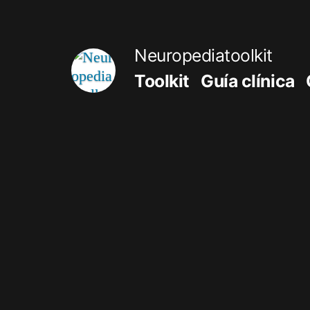
Saltar
al
Neuropediatoolkit
contenido
Toolkit
Guía clínica