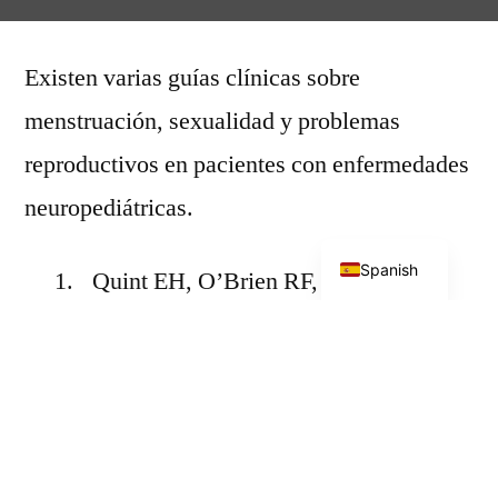
por
Existen varias guías clínicas sobre
menstruación, sexualidad y problemas
reproductivos en pacientes con enfermedades
neuropediátricas.
English
Spanish
1.
Quint EH, O’Brien RF,
COMMITTEE ON
ADOLESCENCE, The North
American Society for Pediatric and
Adolescent Gynecology, Braverman
PK, Adelman WP, et al. Menstrual
Management for Adolescents With