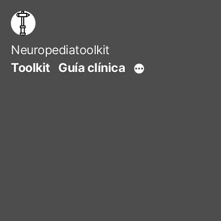
Saltar
al
contenido
Neuropediatoolkit
Toolkit
Guía clínica