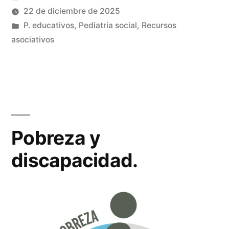
de
por
22 de diciembre de 2025
sagunto.»
Publicado
P. educativos
,
Pediatria social
,
Recursos
en
asociativos
Pobreza y
discapacidad.