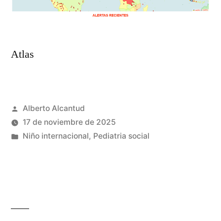
Atlas
Publicado
Alberto Alcantud
por
17 de noviembre de 2025
Publicado
Niño internacional
,
Pediatria social
en