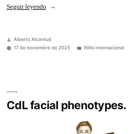
«Enfermedades
Seguir leyendo
prevenibles
mediante
Publicado
Alberto Alcantud
la
por
Publicado
17 de noviembre de 2025
Niño internacional
vacunación.»
en
CdL facial phenotypes.