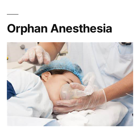
SIFCO
en
Orphan Anesthesia
la
CV.»