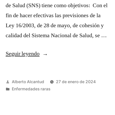
de Salud (SNS) tiene como objetivos: Con el
fin de hacer efectivas las previsiones de la
Ley 16/2003, de 28 de mayo, de cohesión y
calidad del Sistema Nacional de Salud, se …
«Análisis
Seguir leyendo
de
situación
Publicado
Alberto Alcantud
27 de enero de 2024
de
por
Publicado
Enfermedades raras
las
en
remisiones
a