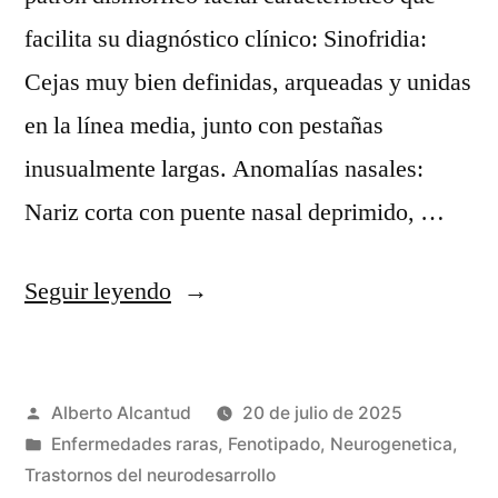
facilita su diagnóstico clínico: Sinofridia:
Cejas muy bien definidas, arqueadas y unidas
en la línea media, junto con pestañas
inusualmente largas. Anomalías nasales:
Nariz corta con puente nasal deprimido, …
«CdL
Seguir leyendo
facial
phenotypes.»
Publicado
Alberto Alcantud
20 de julio de 2025
por
Publicado
Enfermedades raras
,
Fenotipado
,
Neurogenetica
,
en
Trastornos del neurodesarrollo