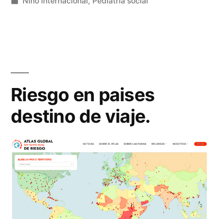
Publicado
Niño internacional
,
Pediatria social
en
Riesgo en paises
destino de viaje.