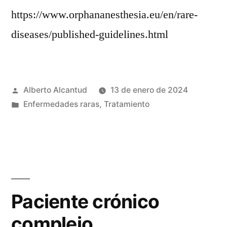
https://www.orphananesthesia.eu/en/rare-
diseases/published-guidelines.html
Publicado
Alberto Alcantud
13 de enero de 2024
por
Publicado
Enfermedades raras
,
Tratamiento
en
Paciente crónico
complejo.