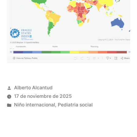
Publicado
Alberto Alcantud
por
17 de noviembre de 2025
Publicado
Niño internacional
,
Pediatria social
en