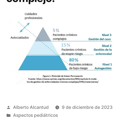
Publicado
Alberto Alcantud
9 de diciembre de 2023
por
Publicado
Aspectos pediátricos
en