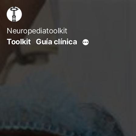
Saltar
al
contenido
Neuropediatoolkit
Toolkit
Guía clínica