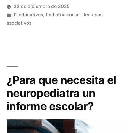
de
por
22 de diciembre de 2025
sagunto.»
Publicado
P. educativos
,
Pediatria social
,
Recursos
en
asociativos
¿Para que necesita el
neuropediatra un
informe escolar?