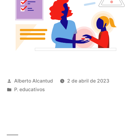
Publicado
Alberto Alcantud
2 de abril de 2023
por
Publicado
P. educativos
en