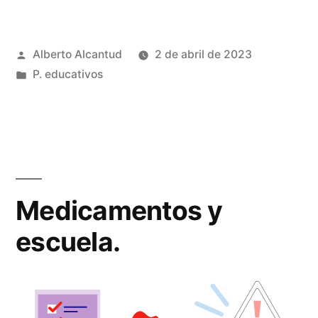
Publicado
Alberto Alcantud
2 de abril de 2023
por
Publicado
P. educativos
en
Medicamentos y
escuela.