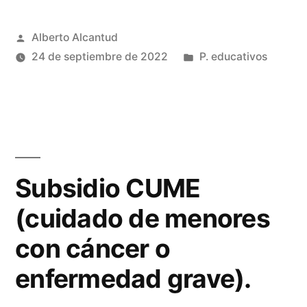
Publicado
Alberto Alcantud
por
Publicado
24 de septiembre de 2022
P. educativos
en
Subsidio CUME
(cuidado de menores
con cáncer o
enfermedad grave).