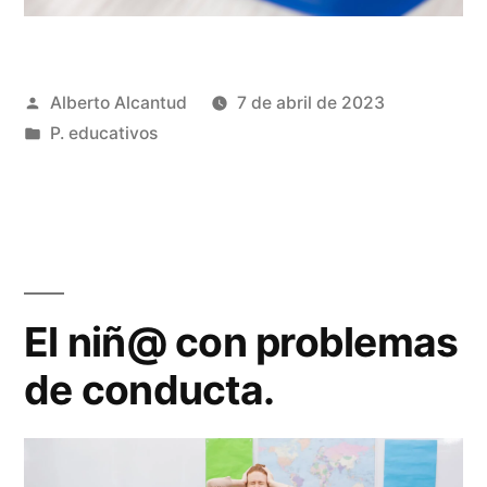
Publicado
Alberto Alcantud
7 de abril de 2023
por
Publicado
P. educativos
en
El niñ@ con problemas
de conducta.