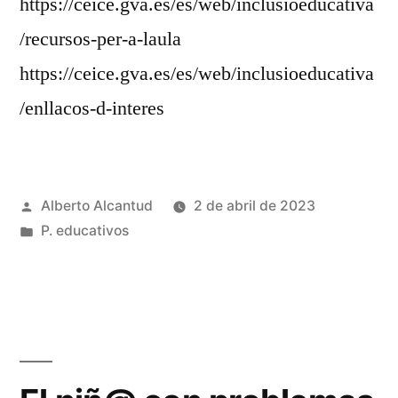
https://ceice.gva.es/es/web/inclusioeducativa
/recursos-per-a-laula
https://ceice.gva.es/es/web/inclusioeducativa
/enllacos-d-interes
Publicado
Alberto Alcantud
2 de abril de 2023
por
Publicado
P. educativos
en