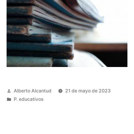
Publicado
Alberto Alcantud
21 de mayo de 2023
por
Publicado
P. educativos
en