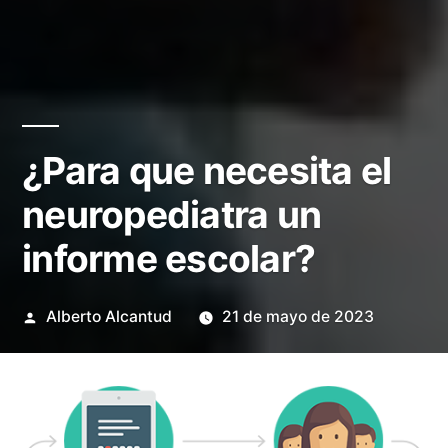
¿Para que necesita el
neuropediatra un
informe escolar?
Publicado
Alberto Alcantud
21 de mayo de 2023
por