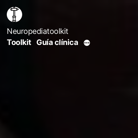
Saltar
al
contenido
Neuropediatoolkit
Toolkit
Guía clínica