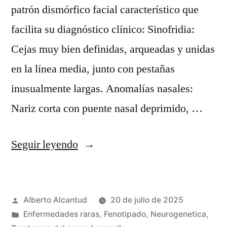
patrón dismórfico facial característico que
facilita su diagnóstico clínico: Sinofridia:
Cejas muy bien definidas, arqueadas y unidas
en la línea media, junto con pestañas
inusualmente largas. Anomalías nasales:
Nariz corta con puente nasal deprimido, …
«CdL
Seguir leyendo
facial
phenotypes.»
Publicado
Alberto Alcantud
20 de julio de 2025
por
Publicado
Enfermedades raras
,
Fenotipado
,
Neurogenetica
,