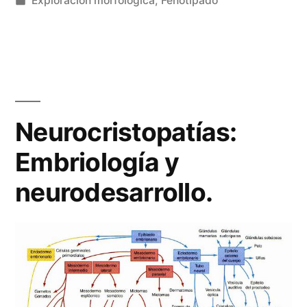
Exploración morfológica
,
Fenotipado
en
Neurocristopatías:
Embriología y
neurodesarrollo.