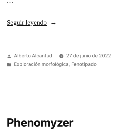
…
«Human
Seguir leyendo
Phenotype
Ontology»
Publicado
Alberto Alcantud
27 de junio de 2022
por
Publicado
Exploración morfológica
,
Fenotipado
en
Phenomyzer