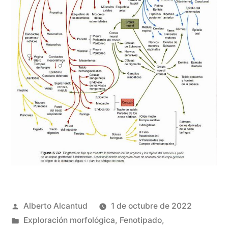
Publicado
Alberto Alcantud
1 de octubre de 2022
por
Publicado
Exploración morfológica
,
Fenotipado
,