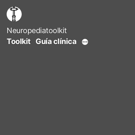
Saltar
al
contenido
Neuropediatoolkit
Toolkit
Guía clínica