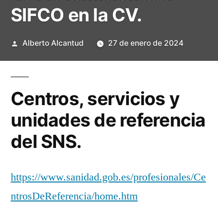
SIFCO en la CV.
Publicado
Alberto Alcantud
27 de enero de 2024
por
Centros, servicios y
unidades de referencia
del SNS.
https://www.sanidad.gob.es/profesionales/Ce
ntrosDeReferencia/home.htm