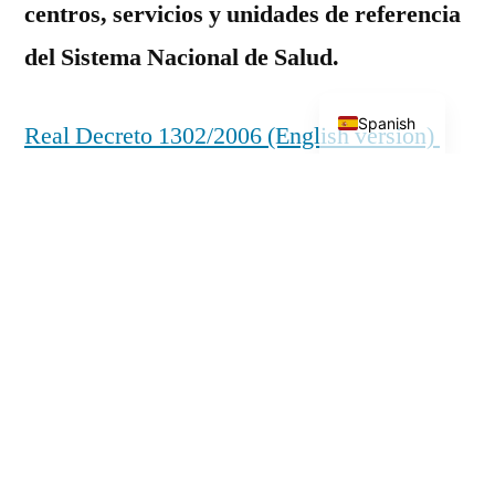
centros, servicios y unidades de referencia
del Sistema Nacional de Salud.
English
Spanish
Real Decreto 1302/2006 (English version)
Procedimiento de
derivación de
usuarios.
Solicitud
de