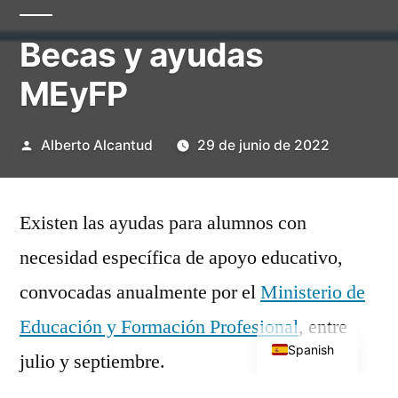
Becas y ayudas
MEyFP
Publicado
Alberto Alcantud
29 de junio de 2022
por
Existen las ayudas para alumnos con
necesidad específica de apoyo educativo,
convocadas anualmente por el
Ministerio de
English
Educación y Formación Profesional
, entre
Spanish
julio y septiembre.