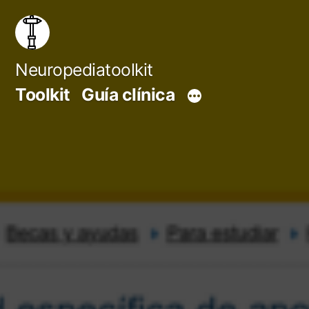
Saltar
al
contenido
Neuropediatoolkit
Toolkit
Guía clínica