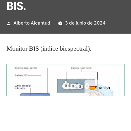
BIS.
Publicado
Alberto Alcantud
3 de junio de 2024
por
Monitor BIS (indice biespectral).
English
Spanish