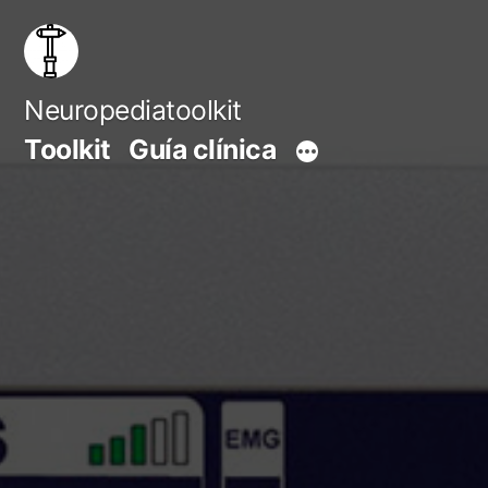
Saltar
al
contenido
Neuropediatoolkit
Toolkit
Guía clínica