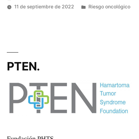
por
Publicado
11 de septiembre de 2022
Riesgo oncológico
en
PTEN.
Fundación PHTS.