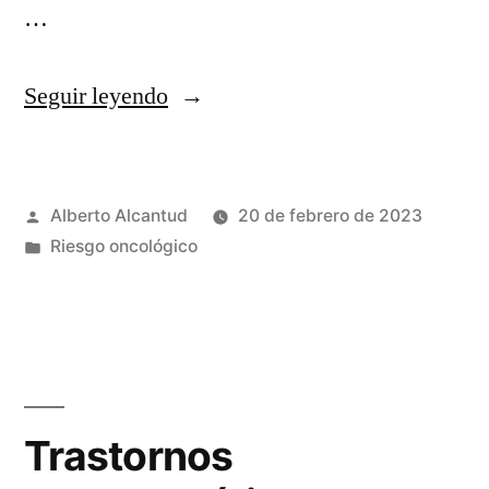
…
«Tumores
Seguir leyendo
del
SNC
Publicado
Alberto Alcantud
20 de febrero de 2023
pediátricos.»
por
Publicado
Riesgo oncológico
en
Trastornos