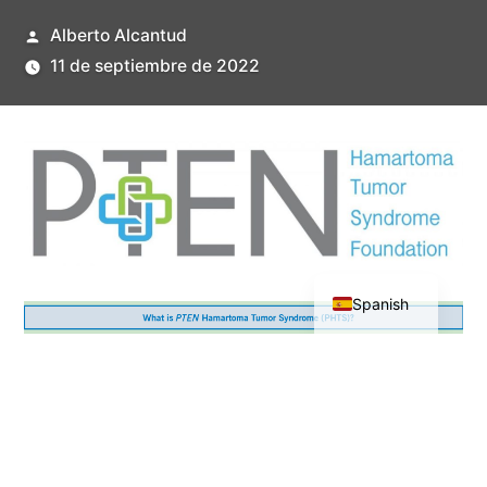
Publicado
Alberto Alcantud
por
11 de septiembre de 2022
English
Spanish