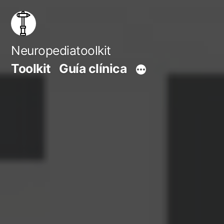
Saltar
al
contenido
Neuropediatoolkit
Toolkit
Guía clínica