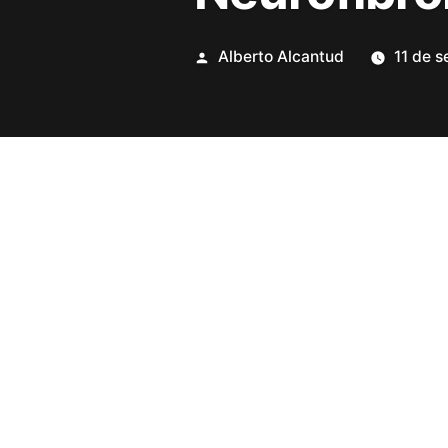
Publicado
Alberto Alcantud
11 de 
por