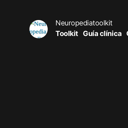
Saltar
al
Neuropediatoolkit
contenido
Toolkit
Guía clínica