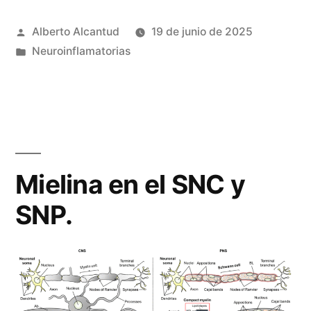
Reiber»
Publicado
Alberto Alcantud
19 de junio de 2025
por
Publicado
Neuroinflamatorias
en
Mielina en el SNC y
SNP.