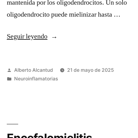
mantenida por los oligodendrocitos. Un solo
oligodendrocito puede mielinizar hasta …
«Mielina
Seguir leyendo
en
el
Publicado
Alberto Alcantud
21 de mayo de 2025
SNC
por
Publicado
Neuroinflamatorias
y
en
SNP.»
Encefalomielitis