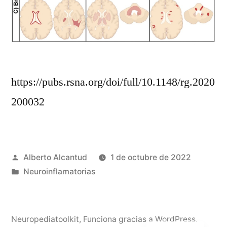
https://pubs.rsna.org/doi/full/10.1148/rg.2020
200032
Publicado
Alberto Alcantud
1 de octubre de 2022
por
Publicado
Neuroinflamatorias
en
English
Neuropediatoolkit
,
Funciona gracias a WordPress.