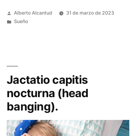
Publicado
Alberto Alcantud
31 de marzo de 2023
por
Publicado
Sueño
en
Jactatio capitis
nocturna (head
banging).