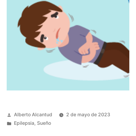
Publicado
Alberto Alcantud
2 de mayo de 2023
por
Publicado
Epilepsia
,
Sueño
en