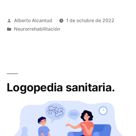
Publicado
Alberto Alcantud
1 de octubre de 2022
por
Publicado
Neurorrehabilitación
en
Logopedia sanitaria.