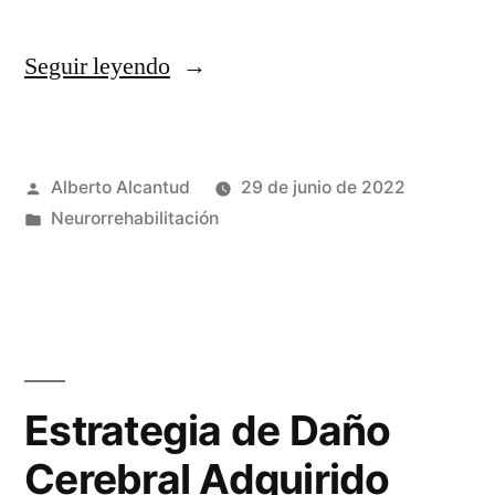
«Logopedia
Seguir leyendo
sanitaria.»
Publicado
Alberto Alcantud
29 de junio de 2022
por
Publicado
Neurorrehabilitación
en
Estrategia de Daño
Cerebral Adquirido