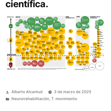
científica.
Publicado
Alberto Alcantud
3 de marzo de 2025
por
Publicado
Neurorrehabilitación
,
T. movimiento
en