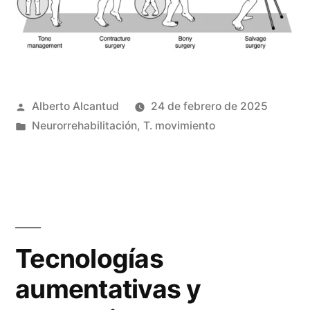
Publicado
Alberto Alcantud
24 de febrero de 2025
por
Publicado
Neurorrehabilitación
,
T. movimiento
en
Tecnologías
aumentativas y