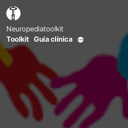
Saltar
al
contenido
Neuropediatoolkit
Toolkit
Guía clínica