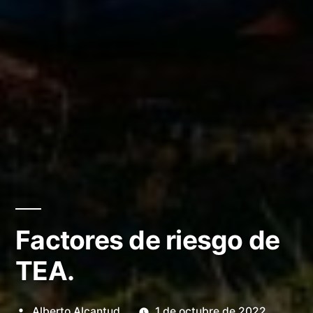
Factores de riesgo de
TEA.
Publicado
Alberto Alcantud
1 de octubre de 2022