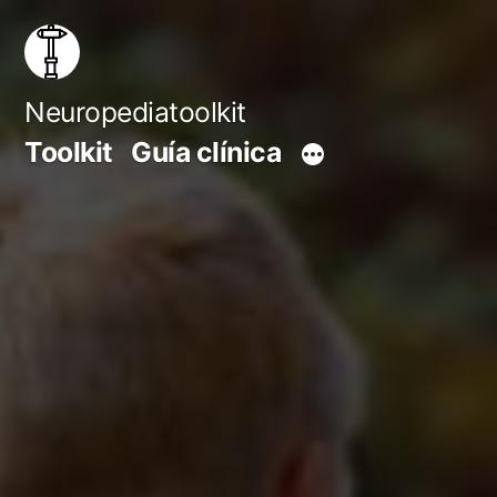
Saltar
al
contenido
Neuropediatoolkit
Toolkit
Guía clínica