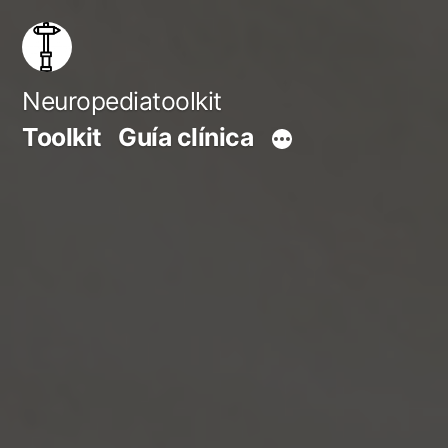
Saltar
al
contenido
Neuropediatoolkit
Toolkit
Guía clínica