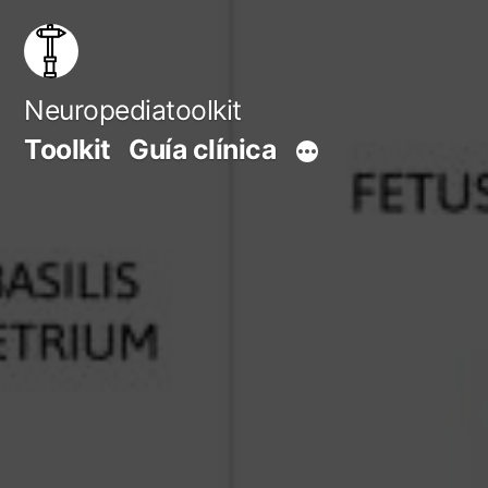
Saltar
al
contenido
Neuropediatoolkit
Toolkit
Guía clínica