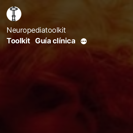
Saltar
al
contenido
Neuropediatoolkit
Toolkit
Guía clínica