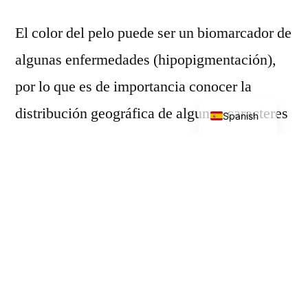
El color del pelo puede ser un biomarcador de
algunas enfermedades (hipopigmentación),
por lo que es de importancia conocer la
English
distribución geográfica de algunos caracteres
Spanish
clínicos de base genética.
Trastornos de
la
pigmentación
generalizados.