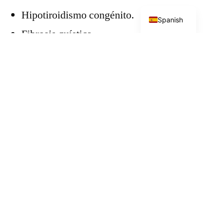
English
Hipotiroidismo congénito.
Spanish
Fibrosis quística.
Anemia falciforme.
Fenilcetonuria.
MCAD.
LCHADD.
Aciduria glutárica tipo I.
Deficiencia de biotinidasa (desde 2020).
Homocistinuria (desde 2022).
Enfermedad con orina olor a jarabe de arce
(desde 2022).