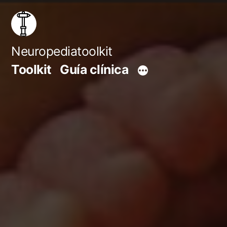
Saltar
al
contenido
Neuropediatoolkit
Toolkit
Guía clínica