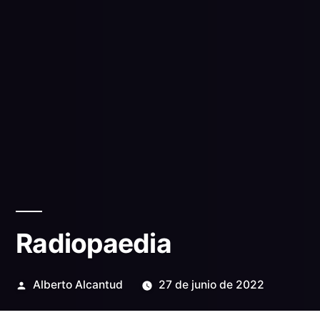
Radiopaedia
Publicado
Alberto Alcantud
27 de junio de 2022
por