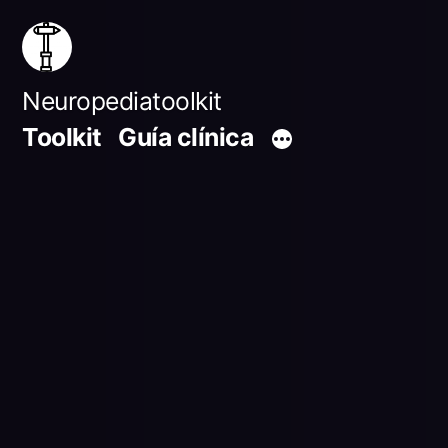
Saltar
al
contenido
Neuropediatoolkit
Toolkit
Guía clínica