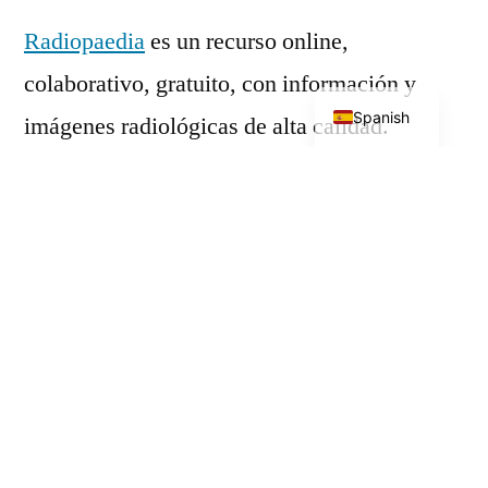
Radiopaedia
es un recurso online,
colaborativo, gratuito, con información y
English
Spanish
imágenes radiológicas de alta calidad.
Publicado
Alberto Alcantud
27 de junio de 2022
por
Publicado
Neurorradiologia
en
Entrada
Entrada siguiente
siguiente:
Patogenicidad de una variante.
Navegación
Entrada
Entrada anterior
de