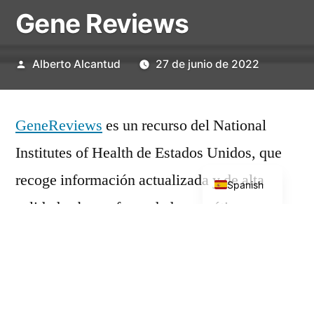
Gene Reviews
Publicado
Alberto Alcantud
27 de junio de 2022
por
GeneReviews
es un recurso del National
Institutes of Health de Estados Unidos, que
English
recoge información actualizada y de alta
Spanish
calidad sobre enfermedades genéticas,
incluyendo las exploraciones que deben
realizarse al diagnóstico y el programa de
salud recomendable para su seguimiento.