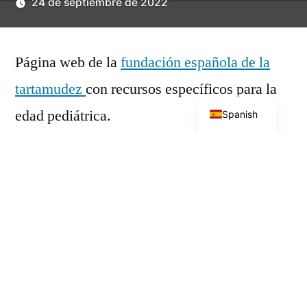
por
24 de septiembre de 2022
Página web de la
fundación española de la
tartamudez
con recursos específicos para la
English
edad pediátrica.
Spanish
Publicado
Alberto Alcantud
por
24 de septiembre de 2022
Publicado
Trastornos del neurodesarrollo
en
Entrada
Entrada siguiente