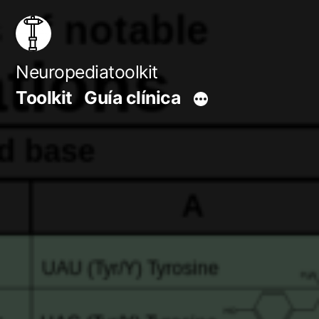
Saltar
al
contenido
Neuropediatoolkit
Toolkit
Guía clínica