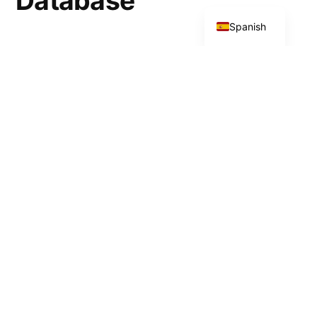
Database
English
Spanish
Este recurso proporciona un registro
actualizado de las variantes patogénicas y
mutaciones genéticas que presentan un
impacto clínico relevante o interés científico
destacado en neuropediatría y genética del
neurodesarrollo. Incluye anotaciones
detalladas sobre variantes en canales iónicos
(SCN1A, KCNQ2) y transportadores
neuronales con correlación fenotípica directa.