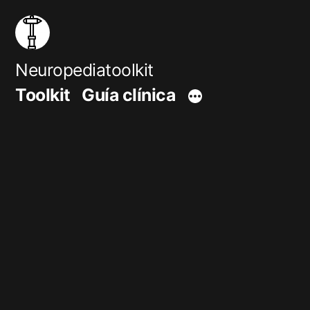
Saltar
al
contenido
Neuropediatoolkit
Toolkit
Guía clínica