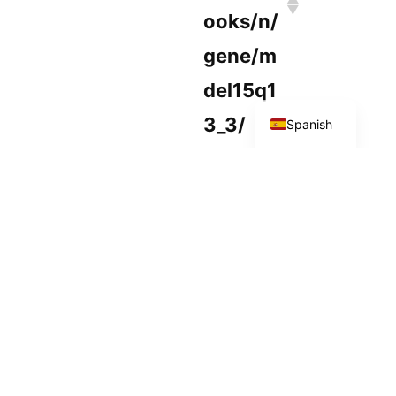
ooks/n/
gene/m
del15q1
English
3_3/
Spanish
16p11.2 Recurren
https://w
CNV
t Deletion
ww.ncbi.
nlm.nih.g
ov/book
s/n/gen
e/del16p
11_2/