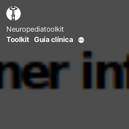
Saltar
al
contenido
Neuropediatoolkit
Toolkit
Guía clínica