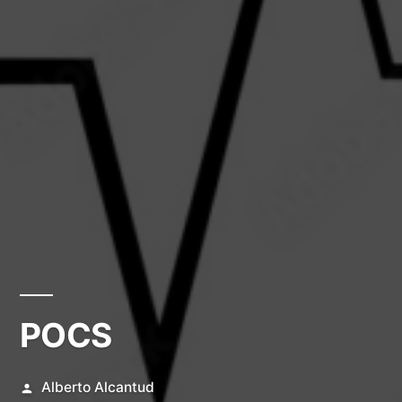
POCS
Publicado
Alberto Alcantud