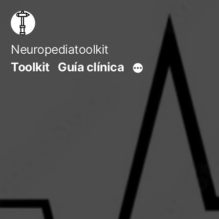
Saltar
al
contenido
Neuropediatoolkit
Toolkit
Guía clínica