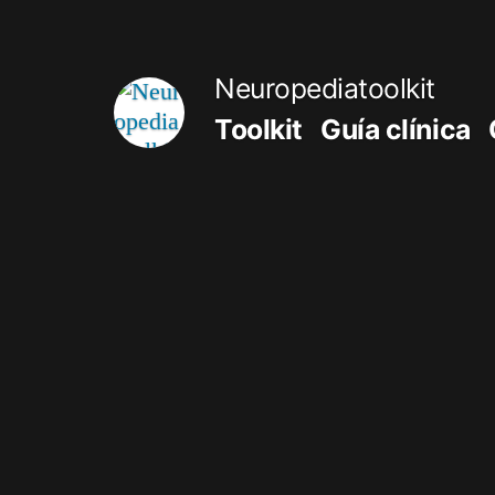
Saltar
al
Neuropediatoolkit
contenido
Toolkit
Guía clínica