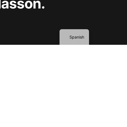
Masson.
English
Spanish