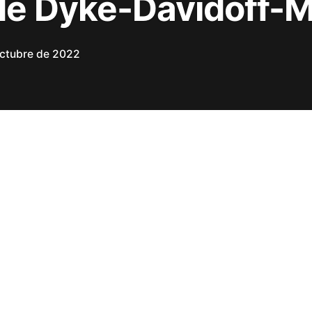
de Dyke-Davidoff-
octubre de 2022
off-Masson
es un síndrome específicamente
 atrofia o hipoplasia hemicerebral secundaria
lmente en la época fetal o de la infancia
se acompaña de un trastorno del crecimiento
do por hipertrofia ósea ipsilateral